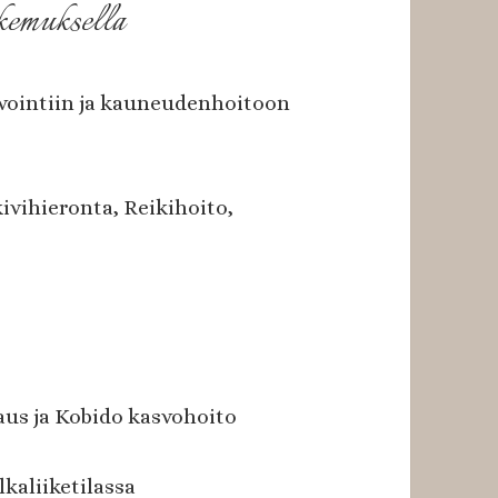
okemuksella
nvointiin ja kauneudenhoitoon
vihieronta, Reikihoito,
us ja Kobido kasvohoito
lkaliiketilassa