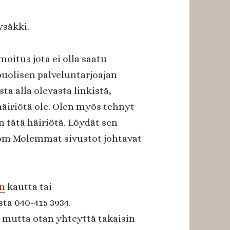
säkki.
moitus jota ei olla saatu
uolisen palveluntarjoajan
ta alla olevasta linkistä,
 häiriötä ole. Olen myös tehnyt
 tätä häiriötä. Löydät sen
om Molemmat sivustot johtavat
en
kautta tai
sta 040-415 3934.
 mutta otan yhteyttä takaisin