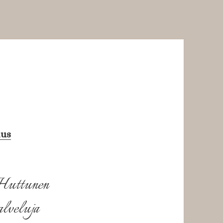
aus
Huttunen
alveluja