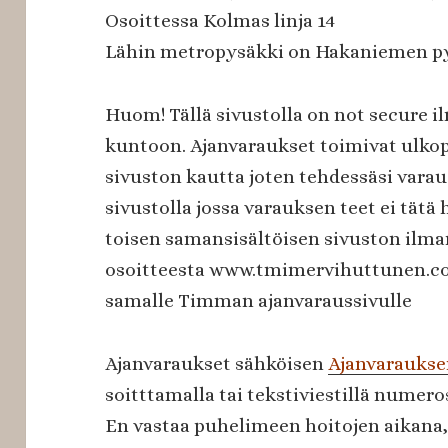
Osoittessa Kolmas linja 14
Lähin metropysäkki on Hakaniemen py
Huom! Tällä sivustolla on not secure il
kuntoon. Ajanvaraukset toimivat ulkop
sivuston kautta joten tehdessäsi varaus
sivustolla jossa varauksen teet ei tätä
toisen samansisältöisen sivuston ilman
osoitteesta www.tmimervihuttunen.c
samalle Timman ajanvaraussivulle
Ajanvaraukset sähköisen
Ajanvarauks
soitttamalla tai tekstiviestillä numero
En vastaa puhelimeen hoitojen aikana,