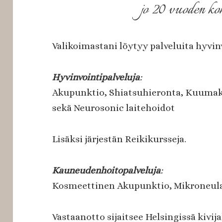
jo 20 vuoden k
Valikoimastani löytyy palveluita hyvi
Hyvinvointipalveluja
:
Akupunktio, Shiatsuhieronta, Kuumaki
sekä Neurosonic laitehoidot
Lisäksi järjestän Reikikursseja.
Kauneudenhoitopalveluja
:
Kosmeettinen Akupunktio, Mikroneula
Vastaanotto sijaitsee Helsingissä kivija