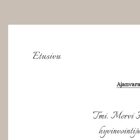
Etusivu
Ajanvar
Tmi. Mervi 
hyvinvointip